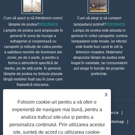
Cum să așezi și să întreținem corect
Cum să alegi și să cumperi
lămpile de podea?
2022/04/19
lampadarul potrivit?
2022/04/19
Lampile de podea sunt amplasate în
Lampa de podea este plasata in
general în zona de lounge a
general in coltul canapelei, lumina
sufrageriei și cooperează cu
lampadarei este moale, iar efectul
canapele și măsuțe de cafea pentru
este foarte bun cand te uiti la
a satisface nevoile de iluminare ale
televizor noaptea. Materialul
zonei, pe de o parte, și pentru a
abajurului lămpii de podea este
forma o atmosferă specifică de
bogat în varietate, iar consumatorii
mediu, pe de altă parte. În general,
pot alege în funcție de propriile
lămpile de podea nu trebuie plasate
preferințe.
lângă mobilier înalt sau în zone care
împiedică mișcarea.
X
Folosim cookie-uri pentru a vă oferi o
experiență de navigare mai bună, pentru a
Acasă
Despre noi
Produse
Știri
Descarca
analiza traficul site-ului și pentru a
Trimite o anchetă
Contactaţi-ne
Legături
Sitemap
personaliza conținutul. Prin utilizarea acestui
RSS
XML
Privacy Policy
site, sunteți de acord cu utilizarea cookie-