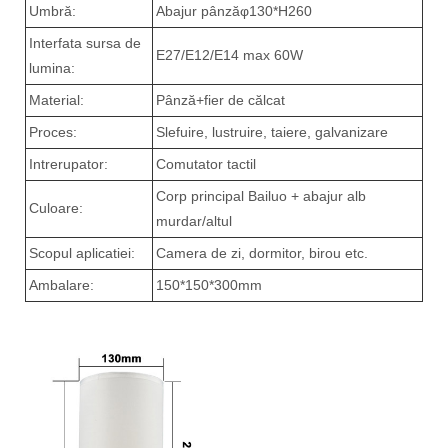
Umbră:
Abajur pânzăφ130*H260
Interfata sursa de
E27/E12/E14 max 60W
lumina:
Material:
Pânză+fier de călcat
Proces:
Slefuire, lustruire, taiere, galvanizare
Intrerupator:
Comutator tactil
Corp principal Bailuo + abajur alb
Culoare:
murdar/altul
Scopul aplicatiei:
Camera de zi, dormitor, birou etc.
Ambalare:
150*150*300mm