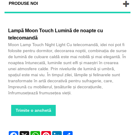
PRODUSE NOI
Lampă Moon Touch Lumină de noapte cu
telecomandă
Moon Lamp Touch Night Light Cu telecomandă, idei noi pot fi
folosite pentru dormitor, decorarea noptii, combinația de surse
de lumină de culoare caldă este mai nobilă și mai elegantă. În
noaptea întunecată, luminile sunt elfi și maeștri în crearea
unei atmosfere calde. Prin nivelurile de lumină și umbră,
spațiul este mai viu. În timpul zilei, lămpile și felinarele sunt
transformate în artă decorativă pentru sufragerie, care,
împreună cu mobilierul, țesăturile și decorațiunile,
înfrumusețează frumusețea vieții.
Trimite o anchetă
Facebook
X
WhatsApp
Pinterest
LinkedIn
Share