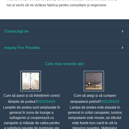
noi și vechi să ne viziteze fabrica pentru consultare și negociere.
Contactaţi-ne
Inquiry For Pricelist
Cele mai recente știri
Cum să așezi și să întreținem corect
Cum să alegi și să cumperi
lămpile de podea?
2022/04/19
lampadarul potrivit?
2022/04/19
Lampile de podea sunt amplasate în
Lampa de podea este plasata in
general în zona de lounge a
general in coltul canapelei, lumina
sufrageriei și cooperează cu
lampadarei este moale, iar efectul
canapele și măsuțe de cafea pentru
este foarte bun cand te uiti la
a satisface nevoile de iluminare ale
televizor noaptea. Materialul