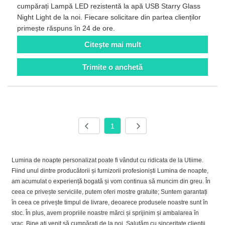
cumpărați Lampă LED rezistentă la apă USB Starry Glass
Night Light de la noi. Fiecare solicitare din partea clienților
primește răspuns în 24 de ore.
Citeşte mai mult
Trimite o anchetă
1
Lumina de noapte personalizat poate fi vândut cu ridicata de la Utiime.
Fiind unul dintre producătorii și furnizorii profesioniști Lumina de noapte,
am acumulat o experiență bogată și vom continua să muncim din greu. În
ceea ce privește serviciile, putem oferi mostre gratuite; Suntem garantați
în ceea ce privește timpul de livrare, deoarece produsele noastre sunt în
stoc. În plus, avem propriile noastre mărci și sprijinim și ambalarea în
vrac. Bine ați venit să cumpărați de la noi. Salutăm cu sinceritate clienții