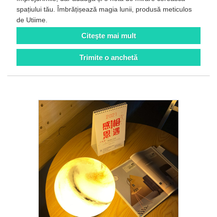
spațiului tău. Îmbrățișează magia lunii, produsă meticulos
de Utiime.
Citeşte mai mult
Trimite o anchetă