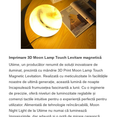
Imprimare 3D Moon Lamp Touch Levitare magnetică
Utiime, un producător renumit de soluții inovatoare de
iluminat, prezintă cu mândrie 3D Print Moon Lamp Touch
Magnetic Levitation. Realizată cu meticulozitate în facilitățile
noastre de ultimă generație, această lumină de noapte
încapsulează frumusețea fascinantă a lunii. Cu o inginerie
de precizie, oferă niveluri de luminozitate reglabile și
comenzi tactile intuitive pentru o experiență perfectă pentru
utilizator. Alimentată de tehnologie reîncărcabilă, Moon
Night Light de la Utiime nu numai că luminează
împrejurimile, dar adaugă și o notă de mirare cerească