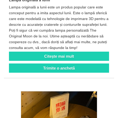
Lampa originală a lunii
Lampa originală a lunii este un produs popular care este
conceput pentru a imita aspectul lunii. Este o lampă sferică
care este modelată cu tehnologie de imprimare 3D pentru a
descrie cu acuratețe craterele și contururile suprafeței lunii.
Poți fi sigur că vei cumpăra lampa personalizată The
Original Moon de la noi. Utime așteaptă cu nerăbdare să
coopereze cu dvs., dacă doriți să aflați mai multe, ne puteți
consulta acum, vă vom răspunde la timp!
Citeşte mai mult
Trimite o anchetă